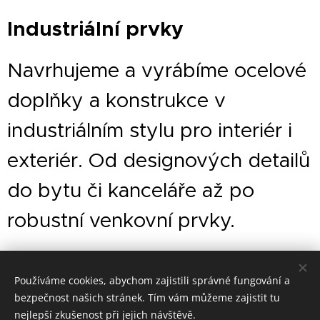
Industriální prvky
Navrhujeme a vyrábíme ocelové
doplňky a konstrukce v
industriálním stylu pro interiér i
exteriér. Od designových detailů
do bytu či kanceláře až po
robustní venkovní prvky.
Používáme cookies, abychom zajistili správné fungování a
bezpečnost našich stránek. Tím vám můžeme zajistit tu
nejlepší zkušenost při jejich návštěvě.